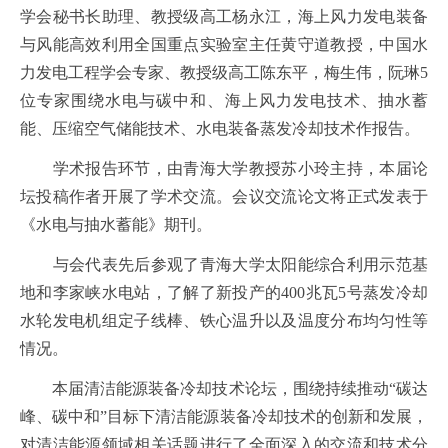
学会秘书长助理、教授级高工杨永江，海上风力发电装备
与风能高效利用全国重点实验室主任黄守道教授，中国水
力发电工程学会专家、教授级高工陈东平，梅生伟，阮琳
5
位专家围绕水电与碳中和、海上风力发电技术、抽水蓄
能、压缩空气储能技术、水电装备蒸发冷却技术作报告。
学术报告环节，由青海大学教授苏小玲主持，本届论
坛投稿作者开展了学术交流。会议交流论文将正式发表于
《水电与抽水蓄能》期刊。
与会代表先后参观了青海大学太阳能综合利用示范基
地和李家峡水电站，了解了新投产的
400
兆瓦
5
号蒸发冷却
水轮发电机组定子线棒、铁心温升以及温度分布均匀性等
情况。
本届清洁能源装备冷却技术论坛，围绕持续推动
“
碳达
峰、碳中和
”
目标下清洁能源装备冷却技术的创新和发展，
对清洁能源领域相关话题进行了全面深入的交流和技术分