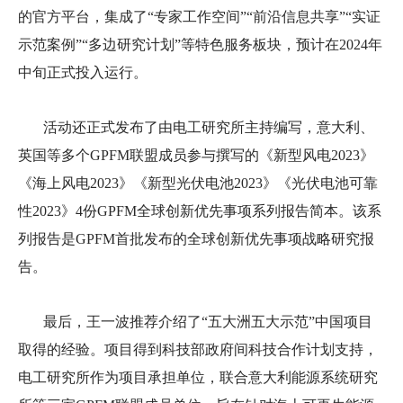
的官方平台，集成了
“
专家工作空间
”“
前沿信息共享
”“
实证
示范案例
”“
多边研究计划
”
等特色服务板块，预计在
2024
年
中旬正式投入运行。
活动还
正式发布了由电工研究所主持编写，意大利、
英国等多个
GPFM
联盟成员参与撰写
的
《新型风电
2023
》
《海上风电
2023
》《新型光伏电池
2023
》《光伏电池可靠
性
2023
》
4
份
GPFM
全球创新优先事项系列报告简本。
该系
列
报告是
GPFM
首批发布的全球创新优先事项战略研究报
告。
最后，王一波
推荐介绍了
“
五大洲五大示范
”
中国项目
取得的经验。项目得到科技部政府间科技合作计划支持，
电工研究所
作为
项目承担单位，联合意大利能源系统研究