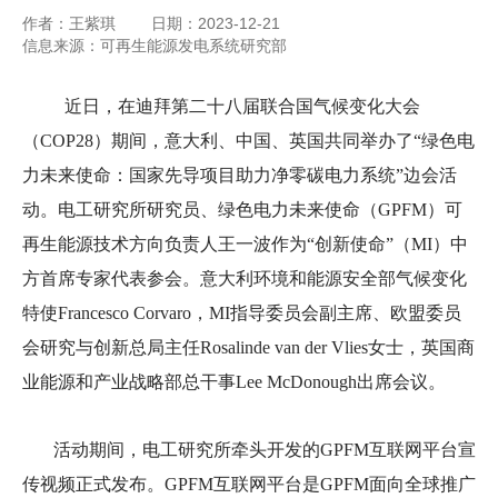
作者：王紫琪
日期：2023-12-21
信息来源：可再生能源发电系统研究部
近日，在迪拜第二十八届联合国气候变化大会
（
COP28
）期间，意大利、中国、英国共同举办了“绿色电
力未来使命：国家先导项目助力净零碳电力系统
”边会活
动
。电工研究所研究员、绿色电力未来使命（
GPFM
）可
再生能源技术方向负责人王一波作为“创新使命”（
MI
）中
方首席专家代表参会。
意大利环境和能源安全部气候变化
特使
Francesco Corvaro
，
MI
指导委员会副主席、欧盟委员
会研究与创新总局主任
Rosalinde van der Vlies
女士，英国商
业能源和产业战略部总干事
Lee McDonough
出席会议。
活动
期间，电工研究所牵头
开发
的
GPFM
互联网平台宣
传视频正式发布。
GPFM
互联网平台是
GPFM
面向全球推广