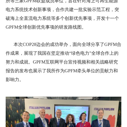
所等三家
GPFM
联盟成员单位，
旨在
针对海上可再生能源
电力系统技术创新事项，合作共建一批实验示范工程
，
突
破海上全直流电力系统等多个创新优先事项
，
开发十一个
GPFM
全球创新优先事项
的
研发路线图。
本次
COP28
边会的成功举办，面向全球分享了
GPFM
合
作成果，展现了我国在坚定推动“绿色电力”全球合作上的
努力和成就。
GPFM
互联网平台宣传视频和相关战略研究
报告的发布也展示了我所作为
GPFM
牵头单位的贡献力和
影响力。