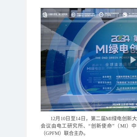
12
月
10
日至
14
日，第二届
MI
绿电创新
会议由电工研究所、“创新使命”（
MI
）中
（
GPFM
）联合主办。