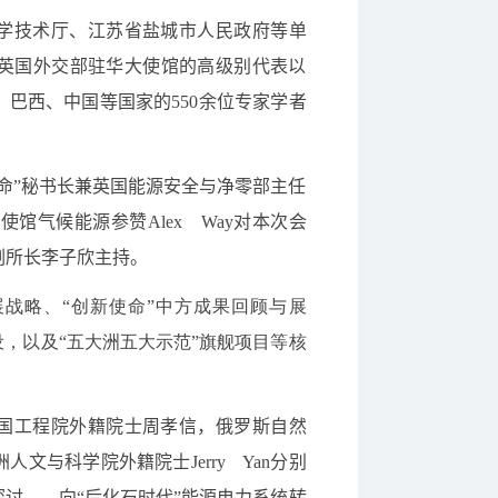
学技术厅、江苏省盐城市人民政府等单
英国外交部驻华大使馆的高级别代表以
、巴西、中国等国家的
550
余位专家学者
命”秘书长兼英国能源安全与净零部主任
大使馆气候能源参赞
Alex Way
对本次会
副所长李子欣主持。
展战略、“创新使命”中方成果回顾与展
设，以及“五大洲五大示范”旗舰项目等核
国工程院外籍院士周孝信，俄罗斯自然
洲人文与科学院外籍院士
Jerry Yan
分别
讨——向“后化石时代”能源电力系统转