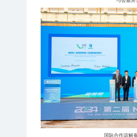
与会嘉宾
国际合作谅解