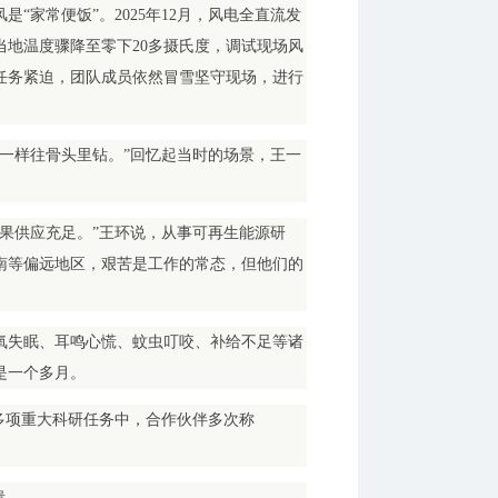
“家常便饭”。2025年12月，风电全直流发
地温度骤降至零下20多摄氏度，调试现场风
任务紧迫，团队成员依然冒雪坚守现场，进行
一样往骨头里钻。”回忆起当时的场景，王一
果供应充足。”王环说，从事可再生能源研
南等偏远地区，艰苦是工作的常态，但他们的
氧失眠、耳鸣心慌、蚊虫叮咬、补给不足等诸
是一个多月。
多项重大科研任务中，合作伙伴多次称
溃。