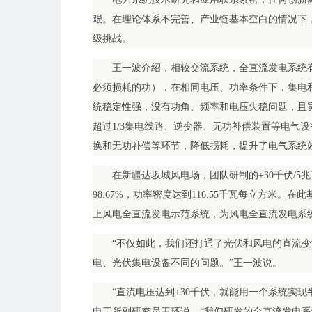
艰。在理论体系不完善、产业链基本空白的情况下，
级挑战。
王一波介绍，相较交流系统，全直流发电系统有
必须损耗的功），在相同电压、功率条件下，集电和
统稳定性强，没有功角、频率和电压失稳问题，且
超过1/3集电线路、逆变器、无功补偿装置等电气
换和无功补偿等环节，降低损耗，提升了电气系统
在新疆达坂城风电场，团队研制的±30千伏/
98.67%，功率密度达到116.55千瓦每立方米。在
上风电全直流发电示范系统，为风电全直流发电系
“不仅如此，我们还打通了光伏和风电的直流
电、光伏集电设备不同的问题。”王一波说。
“直流电压达到±30千伏，就能用一个系统实现
电工所副研究员王环说，“我们研发的全直流发电