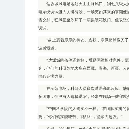
达坂城风电场地处天山山脉风口，刮七八级大风是
电系统调试进入关键阶段，一场突如其来的寒潮使当
雪交加，狂风甚至吹坏了一扇集装箱铁门。但攻坚
调试。
“身上裹着厚厚的棉衣、皮袄，寒风仍然像刀子
波感慨道。
“达坂城的条件还算好，后勤保障相对完善，蔬
究，他们的科研阵地大多在西藏、青海、新疆、云
内心充满力量。
在示范电场，科研人员多次遭遇高原反应、缺
多困难，但没有人选择退缩，经常在现场一驻守就
“中国科学院的人确实不一样。”在团队实施的
赞，“你们确实能吃苦、能战斗，凝聚力超强。”
不过，2024年底，一个“小问题”险些让团队崩