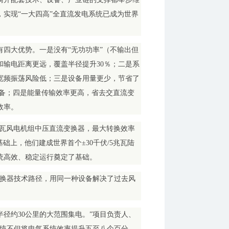
实现“一大四高”全直流发电系统已成为世界
四大优势。一是没有“无功功率”（不输出但
输电距离更远，覆盖半径提升30％；二是系
宽频振荡风险低；三是设备用量更少，节省了
设备；四是能量传输效率更高，省去交直流变
效率。
5兆瓦风电机组中压直流变换器，最大转换效率
此基础上，他们建成世界首个±30千伏/5兆瓦陆
统高效、稳定运行奠定了基础。
变换器技术路径，用同一种设备解决了过去风
半径约30公里的大范围集电。”项目负责人、
系统不但将电气系统效率提升五至八个百分