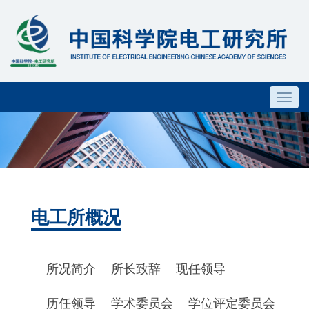
Toggl
navig
电工所概况
所况简介
所长致辞
现任领导
历任领导
学术委员会
学位评定委员会