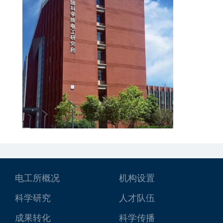
电工所概况
机构设置
科学研究
人才队伍
成果转化
科学传播