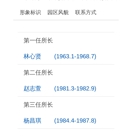
形象标识
园区风貌
联系方式
第一任所长
林心贤
(1963.1-1968.7)
第二任所长
赵志萱
(1981.3-1982.9)
第三任所长
杨昌琪
(1984.4-1987.8)