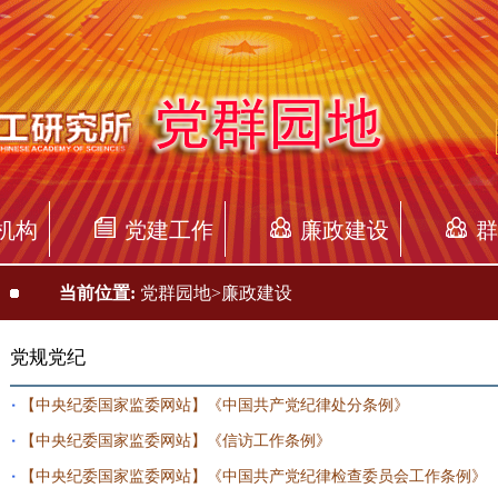
机构
党建工作
廉政建设
群
当前位置:
党群园地
>
廉政建设
党规党纪
【中央纪委国家监委网站】《中国共产党纪律处分条例》
【中央纪委国家监委网站】《信访工作条例》
【中央纪委国家监委网站】《中国共产党纪律检查委员会工作条例》