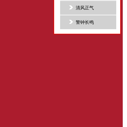
清风正气
警钟长鸣