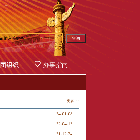
团组织
办事指南
更多>>
24-01-08
22-04-13
21-12-24