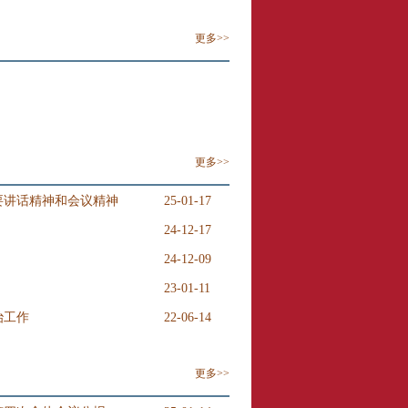
更多>>
更多>>
要讲话精神和会议精神
25-01-17
24-12-17
24-12-09
23-01-11
治工作
22-06-14
更多>>