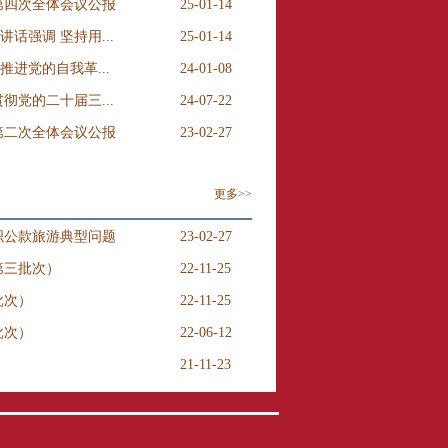
第四次全体会议公报
25-01-14
话强调 坚持用...
25-01-14
进党的自我革...
24-01-08
彻党的二十届三...
24-07-22
第二次全体会议公报
23-02-27
更多>>
织公款旅游典型问题
23-02-27
第三批次）
22-11-25
批次）
22-11-25
批次）
22-06-12
21-11-23