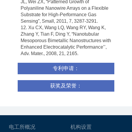
JL, Wei ZX, “Patterned Growth of
Polyaniline Nanowire Arrays on a Flexible
Substrate for High-Performance Gas
Sensing”, Small, 2011, 7, 3287-3291.
12. Xu CX, Wang LQ, Wang RY, Wang K,
Zhang Y, Tian F, Ding Y, “Nanotubular
Mesoporous Bimetallic Nanostructures with
Enhanced Electrocatalytic Performance’’,
Adv. Mater., 2008, 21, 2165.
专利申请：
获奖及荣誉：
电工所概况
机构设置