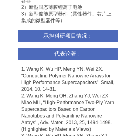
容器
2）新型固态薄膜锂离子电池
3）新型储能原型器件（柔性器件、芯片上
集成的微型器件等）
承担科研项目情况：
代表论著：
1. Wang K, Wu HP, Meng YN, Wei ZX,
“Conducting Polymer Nanowire Arrays for
High Performance Supercapacitors”, Small,
2014, 10, 14-31.
2. Wang K, Meng QH, Zhang YJ, Wei ZX,
Miao MH, “High-Performance Two-Ply Yarn
Supercapacitors Based on Carbon
Nanotubes and Polyaniline Nanowire
Arrays’’, Adv. Mater., 2013, 25, 1494-1498.
(Highlighted by Materials Views)
3. Wang K, Wu HP, Meng YN, Zhang YJ,