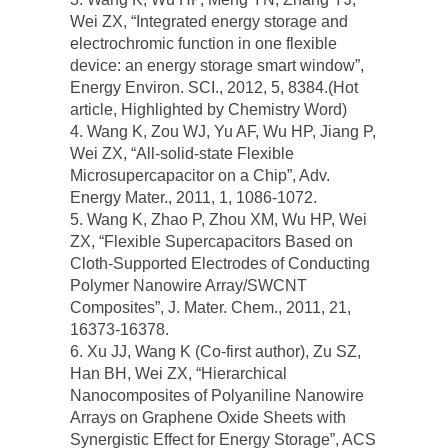
Wei ZX, “Integrated energy storage and
electrochromic function in one flexible
device: an energy storage smart window”,
Energy Environ. SCI., 2012, 5, 8384.(Hot
article, Highlighted by Chemistry Word)
4. Wang K, Zou WJ, Yu AF, Wu HP, Jiang P,
Wei ZX, “All-solid-state Flexible
Microsupercapacitor on a Chip”, Adv.
Energy Mater., 2011, 1, 1086-1072.
5. Wang K, Zhao P, Zhou XM, Wu HP, Wei
ZX, “Flexible Supercapacitors Based on
Cloth-Supported Electrodes of Conducting
Polymer Nanowire Array/SWCNT
Composites”, J. Mater. Chem., 2011, 21,
16373-16378.
6. Xu JJ, Wang K (Co-first author), Zu SZ,
Han BH, Wei ZX, “Hierarchical
Nanocomposites of Polyaniline Nanowire
Arrays on Graphene Oxide Sheets with
Synergistic Effect for Energy Storage”, ACS