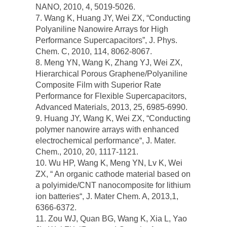
NANO, 2010, 4, 5019-5026.
7. Wang K, Huang JY, Wei ZX, “Conducting
Polyaniline Nanowire Arrays for High
Performance Supercapacitors”, J. Phys.
Chem. C, 2010, 114, 8062-8067.
8. Meng YN, Wang K, Zhang YJ, Wei ZX,
Hierarchical Porous Graphene/Polyaniline
Composite Film with Superior Rate
Performance for Flexible Supercapacitors,
Advanced Materials, 2013, 25, 6985-6990.
9. Huang JY, Wang K, Wei ZX, “Conducting
polymer nanowire arrays with enhanced
electrochemical performance“, J. Mater.
Chem., 2010, 20, 1117-1121.
10. Wu HP, Wang K, Meng YN, Lv K, Wei
ZX, “ An organic cathode material based on
a polyimide/CNT nanocomposite for lithium
ion batteries“, J. Mater Chem. A, 2013,1,
6366-6372.
11. Zou WJ, Quan BG, Wang K, Xia L, Yao