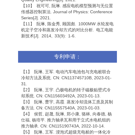
【10】 祝可可, 阮琳. 感应电机模型预测与无位置
传感器控制算法. Journal of Physics: Conference
Series[J]. 2021.
【11】 阮琳, 陈金秀, 顾国彪. 1000MW 水轮发电
机定子空冷和蒸发冷却方式的对比分析. 电工电能
新技术[J]. 2014, 33(9): 1-6.
专利申请：
【1】 阮琳, 王军. 电动汽车电池包与充电桩联合
冷却方法及系统. CN: CN113745710B, 2023-01-
31.
【2】 阮琳, 王宇. 凸极电机的转子磁极贴壁式冷
却系统. CN: CN115603492A, 2023-01-13.
【3】 阮琳, 曹宇, 高霞. 蒸发冷却流体工质及其制
备方法. CN: CN115557540A, 2023-01-03.
【4】 侯哲, 赵晟, 阮琳, 郑小康, 骆林, 向春德, 杨
仕福, 杨培平. 推力轴承瓦和用于立式水电机组的
推力轴承. CN: CN115190743A, 2022-10-14.
【5】 阮琳, 王军. 浸泡式超级充电桩的一体化冷