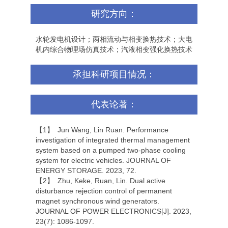
研究方向：
水轮发电机设计；两相流动与相变换热技术；大电
机内综合物理场仿真技术；汽液相变强化换热技术
承担科研项目情况：
代表论著：
【1】 Jun Wang, Lin Ruan. Performance
investigation of integrated thermal management
system based on a pumped two-phase cooling
system for electric vehicles. JOURNAL OF
ENERGY STORAGE. 2023, 72.
【2】 Zhu, Keke, Ruan, Lin. Dual active
disturbance rejection control of permanent
magnet synchronous wind generators.
JOURNAL OF POWER ELECTRONICS[J]. 2023,
23(7): 1086-1097.