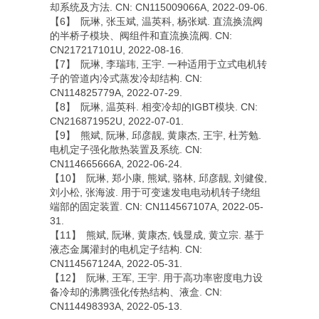
却系统及方法. CN: CN115009066A, 2022-09-06.
【6】 阮琳, 张玉斌, 温英科, 杨张斌. 直流换流阀
的半桥子模块、阀组件和直流换流阀. CN:
CN217217101U, 2022-08-16.
【7】 阮琳, 李瑞玮, 王宇. 一种适用于立式电机转
子的管道内冷式蒸发冷却结构. CN:
CN114825779A, 2022-07-29.
【8】 阮琳, 温英科. 相变冷却的IGBT模块. CN:
CN216871952U, 2022-07-01.
【9】 熊斌, 阮琳, 邱彦靓, 黄康杰, 王宇, 杜芳勉.
电机定子强化散热装置及系统. CN:
CN114665666A, 2022-06-24.
【10】 阮琳, 郑小康, 熊斌, 骆林, 邱彦靓, 刘健俊,
刘小松, 张海波. 用于可变速发电电动机转子绕组
端部的固定装置. CN: CN114567107A, 2022-05-
31.
【11】 熊斌, 阮琳, 黄康杰, 钱显成, 黄立宗. 基于
液态金属灌封的电机定子结构. CN:
CN114567124A, 2022-05-31.
【12】 阮琳, 王军, 王宇. 用于高功率密度电力设
备冷却的沸腾强化传热结构、液盒. CN:
CN114498393A, 2022-05-13.