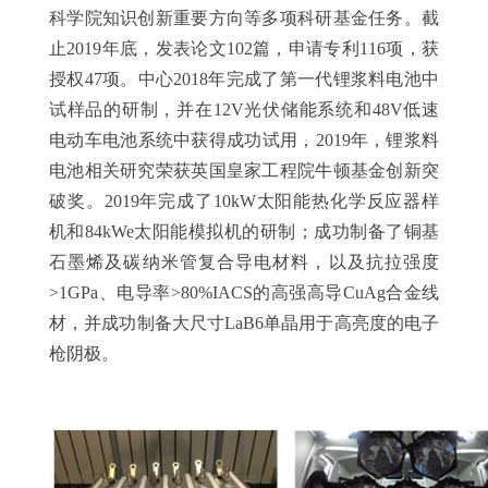
科学院知识创新重要方向等多项科研基金任务。截
止
2019
年底，发表论文
102
篇，申请专利
116
项，获
授权
47
项。中心
2018
年完成了第一代锂浆料电池中
试样品的研制，并在
12V
光伏储能系统和
48V
低速
电动车电池系统中获得成功试用，
2019
年，锂浆料
电池相关研究荣获英国皇家工程院牛顿基金创新突
破奖。
2019
年完成了
10kW
太阳能热化学反应器样
机和
84kWe
太阳能模拟机的研制；成功制备了铜基
石墨烯及碳纳米管复合导电材料，以及抗拉强度
>1GPa
、电导率
>80%IACS
的高强高导
CuAg
合金线
材，并成功制备大尺寸
LaB6
单晶用于高亮度的电子
枪阴极。