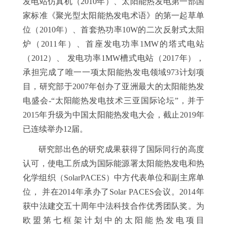
发电站仿真机（
2010
年）、太阳能热发电第一部国
家标准《聚光型太阳能热发电术语》的第一起草单
位（
2010
年）、首套热功率
10W
的二次反射式太阳
炉（
2011
年）、首座发电功率
1MW
的塔式电站
（
2012
）、
发电功率
1MW
槽式电站（
2017
年），
承担完成了唯一一项太阳能热发电
领域
973
计划项
目，研究部于
2007
年创办了亚洲最大的太阳能热发
电盛会
-
“太阳能热发电技术三亚国际论坛”，并于
2015
年升级为中国太阳能热发电大会，截止
2019
年
已连续举办
12
届。
研究部出色的研究成果获得了国际同行的高度
认可，使电工所成为国际能源署太阳能热发电和热
化学组织（
SolarPACES
）中方代表单位和副主席单
位，
并在
2014
年承办了
Solar PACES
会议。
2014
年
获中法建交五十周年中法科技合作优秀团队奖。为
欧盟第七框架计划中的太阳能热发电项目