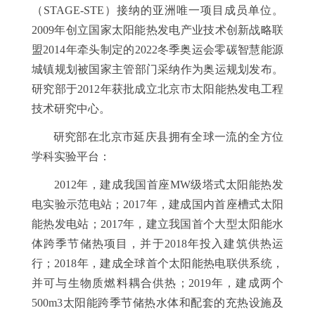
（
STAGE-STE
）接纳的亚洲唯一项目成员单位。
2009
年创立国家太阳能热发电产业技术创新战略联
盟
2014
年牵头制定的
2022
冬季奥运会零碳智慧能源
城镇规划被国家主管部门采纳作为奥运规划发布。
研究部于
2012
年获批成立北京市太阳能热发电工程
技术研究中心。
研究部在北京市延庆县拥有全球一流的全方位
学科实验平台：
2012
年，建成我国首座
MW
级塔式太阳能热发
电实验示范电站；
2017
年，建成国内首座槽式太阳
能热发电站；
2017
年，建立我国首个大型太阳能水
体跨季节储热项目，并于
2018
年投入建筑供热运
行；
2018
年，建成全球首个太阳能热电联供系统，
并可与生物质燃料耦合供热；
2019
年，建成两个
500m3
太阳能跨季节储热水体和配套的充热设施及