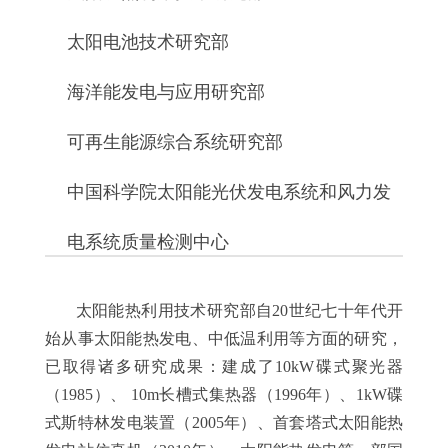
太阳电池技术研究部
海洋能发电与应用研究部
可再生能源综合系统研究部
中国科学院太阳能光伏发电系统和风力发
电系统质量检测中心
太阳能热利用技术研究部自
20
世纪七十年代开
始从事太阳能热发电、中低温利用等方面的研究，
已取得诸多研究成果：建成了
10kW
碟式聚光器
（
1985
）、
10m
长槽式集热器（
1996
年）、
1kW
碟
式斯特林发电装置（
2005
年）、首套塔式太阳能热