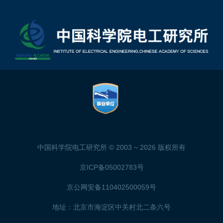
中国科学院电工研究所 © 2003 ~
2026 版权所有
京ICP备05002783号
京公网安备110402500059号
地址：北京市海淀区中关村北二条六号