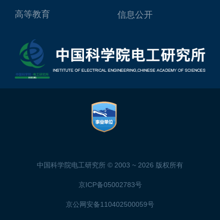
高等教育
信息公开
中国科学院电工研究所 © 2003 ~
2026 版权所有
京ICP备05002783号
京公网安备110402500059号