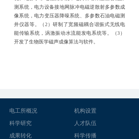
测系统，电力设备接地网脉冲电磁逆散射多参数成
像系统，电力变压器降噪系统、多参数石油电磁测
井仪器等。（
2
）研制了宽频磁耦合谐振式无线电
能传输系统，涡激振动水流能发电系统等。（
3
）
开发了生物医学磁声成像算法与软件。
电工所概况
机构设置
科学研究
人才队伍
成果转化
科学传播