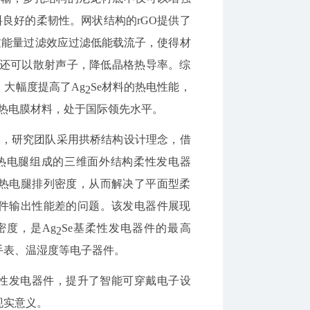
料良好的柔韧性。网状结构的rGO提供了
过能量过滤效应过滤低能载流子，使得材
界面还可以散射声子，降低晶格热导率。综
大幅度提高了Ag
Se材料的热电性能，
2
复合热电膜材料，处于国际领先水平。
材料，研究团队采用拱桥结构设计理念，借
热电
腿
组成的三维面外结构柔性发电器
热电腿排列密度，从而解决了平面型柔
件输出性能差的问题。该发电器件展现
率密度，是Ag
Se基柔性发电器件的最高
2
手表、温湿度等电子器件。
性发电器件，提升了智能可穿戴电子设
现实意义。