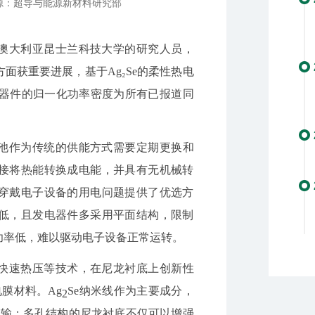
源：超导与能源新材料研究部
澳大利亚昆士兰科技大学的研究人员
，
面获重要进展，基于Ag₂Se的柔性热电
器件的归一化功率密度为所有已报道同
池作为传统的供能方式需要定期更换和
接将热能转换成电能，并具有无机械转
穿戴电子设备的用电问题提供了优选方
低，且发电器件多采用平面结构，限制
功率低，难以驱动电子设备正常运转。
快速热压等技术，在尼龙衬底上创新性
电膜材料。
Ag
Se
纳米线作为主要成分，
2
传输；多孔结构的尼龙衬底不仅可以增强