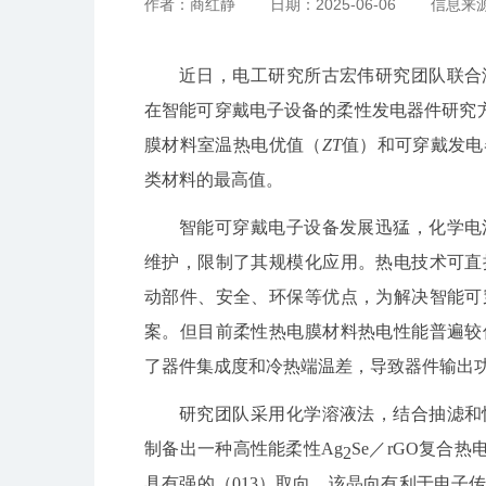
作者：商红静
日期：2025-06-06
信息来
近日，
电工研究所古宏伟研究团队联合
在智能可穿戴电子设备的柔性发电器件研究方
膜材料室温热电优值（
ZT
值）和可穿戴发电
类材料的最高值。
智能可穿戴电子设备发展迅猛，化学电
维护，限制了其规模化应用。热电技术可直
动部件、安全、环保等优点，为解决智能可
案。但目前柔性热电膜材料热电性能普遍较
了器件集成度和冷热端温差，导致器件输出
研究团队采用化学溶液法，结合抽滤和
制备出一种高性能柔性Ag
Se／rGO复合热
2
具有强的（013）取向，该晶向有利于电子