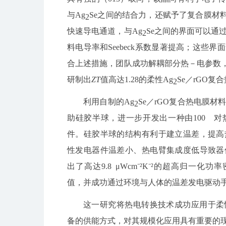
与Ag
Se之间的结合力，还赋予了复合膜材
2
快速导电通道，与Ag
Se之间的界面可以通
2
料电导率和Seebeck系数显著提高；这些
合上述措施，团队成功解耦部分热－电参数，
研制出
ZT
值高达1.28的柔性Ag
Se／rGO
2
利用自制的Ag
Se／rGO复合热电膜
2
助硅胶半球，进一步开发出一种由100 对
件。硅胶半球的结构有利于建立温差，提高
性发电器件温差小、热电臂集成度低导致器
出了高达9.8 μWcm⁻²K⁻²的超高归一化功
值，并成功通过环境与人体的温差发电驱动
这一研究将热电转换技术成功应用于柔
备的供能方式，对其规模化应用具有重要的