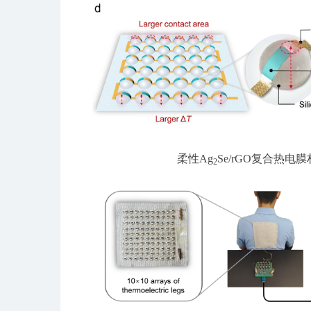
柔性Ag
Se/rGO
复合热电膜
2