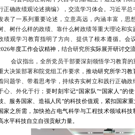
行正确政绩观论述摘编》，交流学习体会。习近平总
发表了一系列重要论述，立意高远，内涵丰富，思
树、树什么样的政绩、靠什么树政绩等重大理论和实
政绩观学习教育指明了方向、提供了根本遵循。会
2026年度工作会议精神，
结合研究所
实际展开研讨交
会议指出，全所党员干部要深刻领悟学习教育的
重大决策部署和院党组工作要求，
推动研究所学习教
着问题学、带着思考学，持续夯实树立和践行正确政
于心、外化于行；要
时刻牢记“国家队”“国家人”的
技、服务国家、造福人民”的科技价值观，紧扣国家重
国家之所需，加快抢占电气科学与工程技术领域科技
高水平科技自立自强贡献力量。