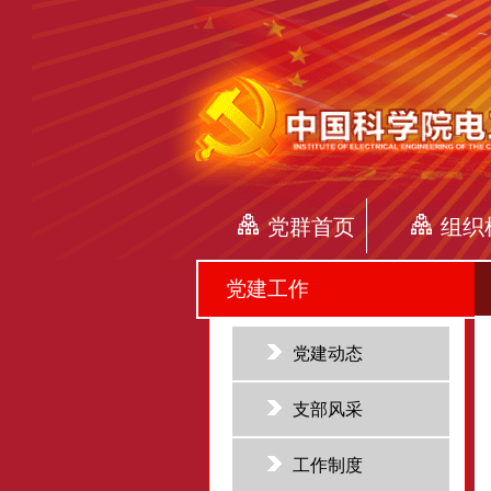
党群首页
组织
党建工作
党建动态
支部风采
工作制度