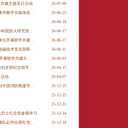
学共建主题党日活动
26-07-09
州教学实验场党...
26-06-25
26-06-18
院防火研究室...
26-06-17
位开展联学共建...
26-06-17
磁技术党支部联...
26-06-11
展联学共建主...
26-06-03
支部纪念馆开...
26-04-15
日活动
26-04-07
中国消防救援学...
25-12-25
25-12-25
25-12-25
化烈士纪念馆参观学习
25-12-24
队赴阿拉善红色...
25-12-18