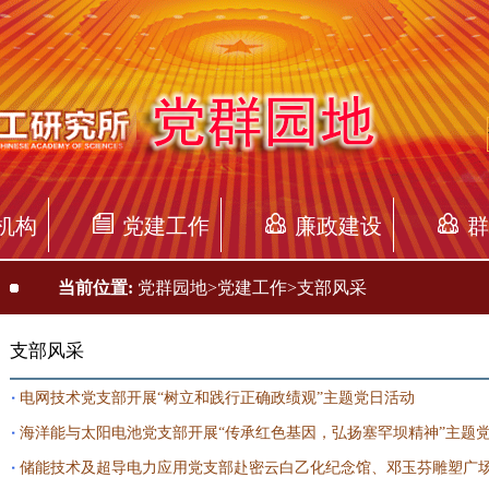
机构
党建工作
廉政建设
群
当前位置:
党群园地
>
党建工作
>
支部风采
支部风采
电网技术党支部开展“树立和践行正确政绩观”主题党日活动
海洋能与太阳电池党支部开展“传承红色基因，弘扬塞罕坝精神”主题
储能技术及超导电力应用党支部赴密云白乙化纪念馆、邓玉芬雕塑广场及