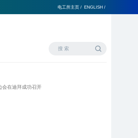
电工所主页
/
ENGLISH
/
”边会在迪拜成功召开